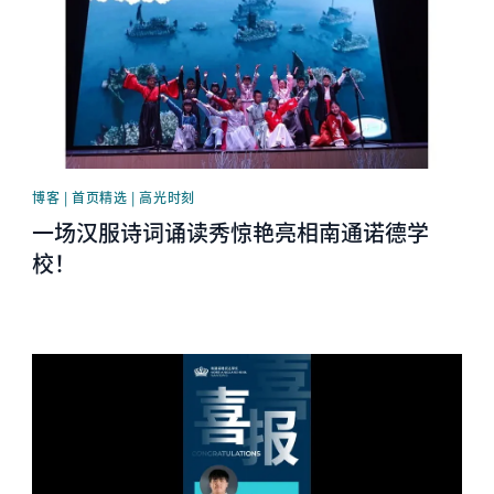
博客 | 首页精选 | 高光时刻
一场汉服诗词诵读秀惊艳亮相南通诺德学
校！
News image