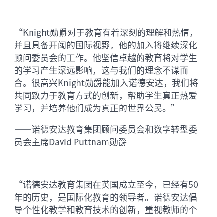
“Knight勋爵对于教育有着深刻的理解和热情，
并且具备开阔的国际视野，他的加入将继续深化
顾问委员会的工作。他坚信卓越的教育将对学生
的学习产生深远影响，这与我们的理念不谋而
合。很高兴Knight勋爵能加入诺德安达，我们将
共同致力于教育方式的创新，帮助学生真正热爱
学习，并培养他们成为真正的世界公民。”
——诺德安达教育集团顾问委员会和数字转型委
员会主席David Puttnam勋爵
“诺德安达教育集团在英国成立至今，已经有50
年的历史，是国际化教育的领导者。诺德安达倡
导个性化教学和教育技术的创新，重视教师的个