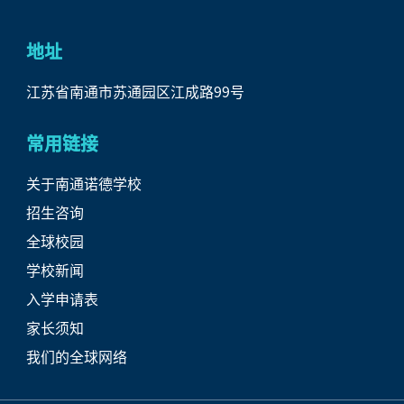
地址
江苏省南通市苏通园区江成路99号
常用链接
关于南通诺德学校
招生咨询
全球校园
学校新闻
入学申请表
家长须知
我们的全球网络