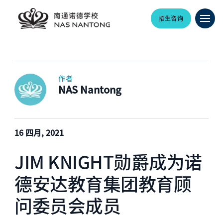
招生咨询
作者
NAS Nantong
16 四月, 2021
JIM KNIGHT勋爵成为诺
德安达教育集团教育顾
问委员会成员