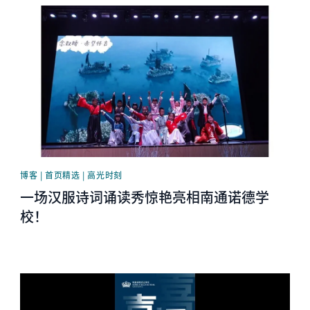
News image
博客 | 首页精选 | 高光时刻
一场汉服诗词诵读秀惊艳亮相南通诺德学
校！
News image